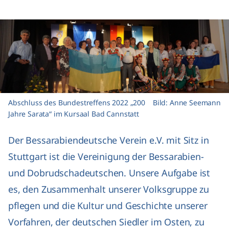
Abschluss des Bundestreffens 2022 „200
Bild: Anne Seemann
Jahre Sarata“ im Kursaal Bad Cannstatt
Der Bessarabiendeutsche Verein e.V. mit Sitz in
Stuttgart ist die Vereinigung der Bessarabien-
und Dobrudschadeutschen. Unsere Aufgabe ist
es, den Zusammenhalt unserer Volksgruppe zu
pflegen und die Kultur und Geschichte unserer
Vorfahren, der deutschen Siedler im Osten, zu