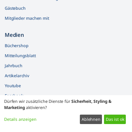
Gästebuch
Mitglieder machen mit
Medien
Büchershop
Mitteilungsblatt
Jahrbuch
Artikelarchiv
Youtube
Facebook
Dürfen wir zusätzliche Dienste für
Sicherheit, Styling &
Findbücher
Marketing
aktivieren?
Widerrufsformular
Details anzeigen
Ablehnen
Das ist ok