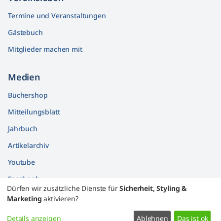
Termine und Veranstaltungen
Gästebuch
Mitglieder machen mit
Medien
Büchershop
Mitteilungsblatt
Jahrbuch
Artikelarchiv
Youtube
Facebook
Dürfen wir zusätzliche Dienste für
Sicherheit, Styling &
Findbücher
Marketing
aktivieren?
Widerrufsformular
Details anzeigen
Ablehnen
Das ist ok