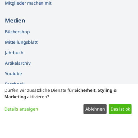
Mitglieder machen mit
Medien
Büchershop
Mitteilungsblatt
Jahrbuch
Artikelarchiv
Youtube
Facebook
Dürfen wir zusätzliche Dienste für
Sicherheit, Styling &
Findbücher
Marketing
aktivieren?
Widerrufsformular
Details anzeigen
Ablehnen
Das ist ok
Datenschutz
Impressum
Kontakt
Zustimmung ändern