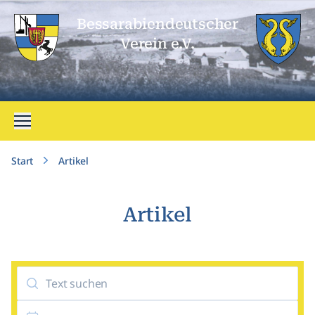
Bessarabien­deutscher
Verein e.V.
Menü öffnen
Start
Artikel
Artikel
Suche
Datum